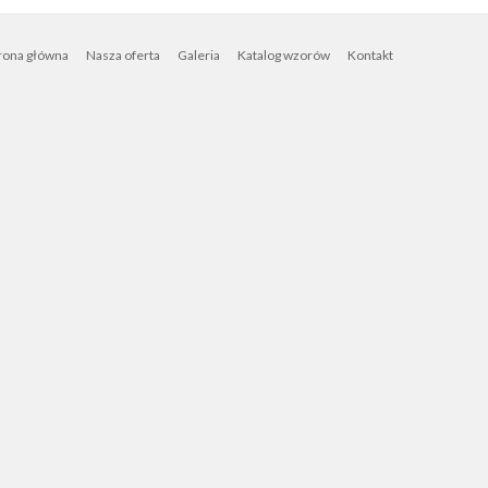
rona główna
Nasza oferta
Galeria
Katalog wzorów
Kontakt